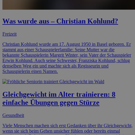
einfache Übungen gegen Stürze
Gesundheit
Viele Menschen machen sich erst Gedanken über ihr Gleichgewicht,
wenn sie sich beim Gehen unsicher fühlen oder bereits einmal
gestürzt sind. Dabei ist ein guter Gleichgewichtssinn eine wichtige
Voraussetzung, um den Alltag sicher und selbstständig zu meistern.
Mit zunehmendem Alter können Muskelkraft, Koordination und
Reaktionsfähigkeit nachlassen – doch das bedeutet nicht, dass sich
daran nichts ändern lässt.
Nutzungsbedingungen
Datenschutzerklärung
Impressum
Teilnahmebedingungen
Über uns
Wie wir uns finanzieren
Newsletter
Kontakt
Kooperationen
Facebook