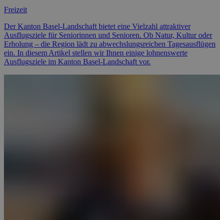
Freizeit
Der Kanton Basel-Landschaft bietet eine Vielzahl attraktiver
Ausflugsziele für Seniorinnen und Senioren. Ob Natur, Kultur oder
Erholung – die Region lädt zu abwechslungsreichen Tagesausflügen
ein. In diesem Artikel stellen wir Ihnen einige lohnenswerte
Ausflugsziele im Kanton Basel-Landschaft vor.
Was wurde aus – Christian Kohlund?
Freizeit
Christian Kohlund wurde am 17. August 1950 in Basel geboren. Er
stammt aus einer Schauspielerfamilie: Seine Mutter war die
bekannte Schauspielerin Margrit Winter, sein Vater der Schauspieler
Erwin Kohlund. Auch seine Schwester, Franziska Kohlund, schlug
denselben Weg ein und machte sich als Regisseurin und
Schauspielerin einen Namen.
Gleichgewicht im Alter trainieren: 8