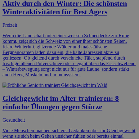
Aktiv durch den Winter: Die schönsten
Winteraktivitäten für Best Agers
Freizeit
Wenn die Landschaft unter einer weissen Schneedecke zur Ruhe
kommt, zeigt sich die Schweiz von einer ihrer schönsten Seiten.
Klare Winterluft, glitzernde Wälder und majestätische
Bergpanoramen laden dazu ein, die kalte Jahreszeit aktiv zu
geniessen. Ob gleitend durch verschneite Täler, stapfend durch
frisch gefallenen Pulverschnee oder elegant über das Eis schwebend
– Winterbewegung sorgt nicht nur für gute Laune, sondern stärkt
auch Herz, Muskeln und Immunsystem.
Gleichgewicht im Alter trainieren: 8
einfache Übungen gegen Stürze
Gesundheit
Viele Menschen machen sich erst Gedanken über ihr Gleichgewicht,
wenn sie sich beim Gehen unsicher fühlen oder bereits einmal