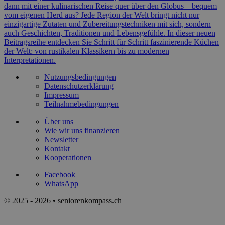
dann mit einer kulinarischen Reise quer über den Globus – bequem
vom eigenen Herd aus? Jede Region der Welt bringt nicht nur
einzigartige Zutaten und Zubereitungstechniken mit sich, sondern
auch Geschichten, Traditionen und Lebensgefühle. In dieser neuen
Beitragsreihe entdecken Sie Schritt für Schritt faszinierende Küchen
der Welt: von rustikalen Klassikern bis zu modernen
Interpretationen.
Nutzungsbedingungen
Datenschutzerklärung
Impressum
Teilnahmebedingungen
Über uns
Wie wir uns finanzieren
Newsletter
Kontakt
Kooperationen
Facebook
WhatsApp
© 2025 - 2026 • seniorenkompass.ch