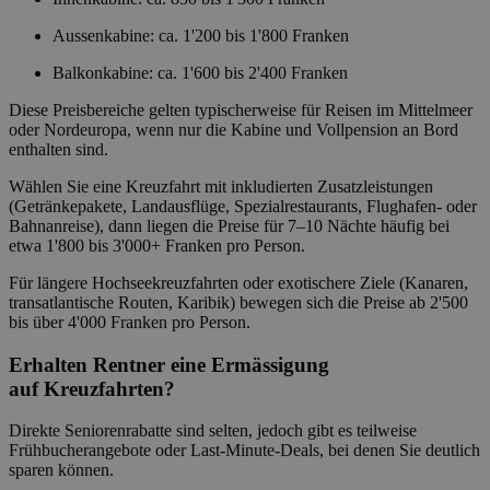
Aussenkabine: ca. 1'200 bis 1'800 Franken
Balkonkabine: ca. 1'600 bis 2'400 Franken
Diese Preisbereiche gelten typischerweise für Reisen im Mittelmeer
oder Nordeuropa, wenn nur die Kabine und Vollpension an Bord
enthalten sind.
Wählen Sie eine Kreuzfahrt mit inkludierten Zusatzleistungen
(Getränkepakete, Landausflüge, Spezialrestaurants, Flughafen- oder
Bahnanreise), dann liegen die Preise für 7–10 Nächte häufig bei
etwa
1'800 bis 3'000+ Franken pro Person.
Für längere Hochseekreuzfahrten oder exotischere Ziele (Kanaren,
transatlantische Routen, Karibik) bewegen sich die Preise ab
2'500
bis über 4'000 Franken pro Person.
Erhalten Rentner eine Ermässigung
auf Kreuzfahrten?
Direkte Seniorenrabatte sind selten, jedoch gibt es teilweise
Frühbucherangebote oder Last-Minute-Deals, bei denen Sie deutlich
sparen können.