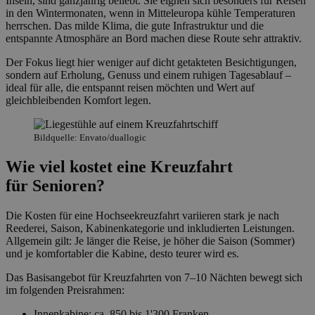
Inseln, sind ganzjährig beliebt. Sie eignen sich besonders für Reisen
in den Wintermonaten, wenn in Mitteleuropa kühle Temperaturen
herrschen. Das milde Klima, die gute Infrastruktur und die
entspannte Atmosphäre an Bord machen diese Route sehr attraktiv.
Der Fokus liegt hier weniger auf dicht getakteten Besichtigungen,
sondern auf Erholung, Genuss und einem ruhigen Tagesablauf –
ideal für alle, die entspannt reisen möchten und Wert auf
gleichbleibenden Komfort legen.
Bildquelle: Envato/duallogic
Wie viel kostet eine Kreuzfahrt
für Senioren?
Die Kosten für eine Hochseekreuzfahrt variieren stark je nach
Reederei, Saison, Kabinenkategorie und inkludierten Leistungen.
Allgemein gilt: Je länger die Reise, je höher die Saison (Sommer)
und je komfortabler die Kabine, desto teurer wird es.
Das Basisangebot für Kreuzfahrten von 7–10 Nächten bewegt sich
im folgenden Preisrahmen:
Innenkabine: ca. 850 bis 1'300 Franken