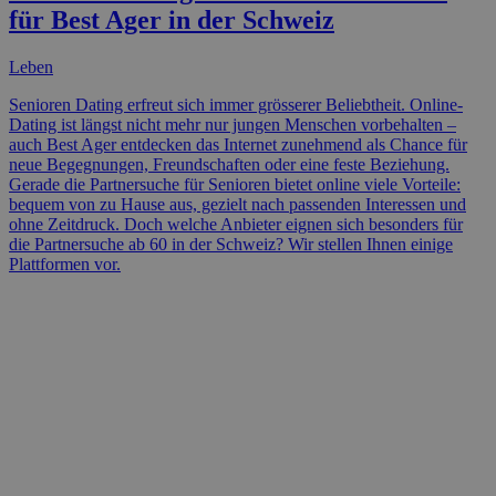
für Best Ager in der Schweiz
Leben
Senioren Dating erfreut sich immer grösserer Beliebtheit. Online-
Dating ist längst nicht mehr nur jungen Menschen vorbehalten –
auch Best Ager entdecken das Internet zunehmend als Chance für
neue Begegnungen, Freundschaften oder eine feste Beziehung.
Gerade die Partnersuche für Senioren bietet online viele Vorteile:
bequem von zu Hause aus, gezielt nach passenden Interessen und
ohne Zeitdruck. Doch welche Anbieter eignen sich besonders für
die Partnersuche ab 60 in der Schweiz? Wir stellen Ihnen einige
Plattformen vor.
Zukunftssicher wohnen: Komfort und
Ruhe im Schlafzimmer
Leben
Ein erholsamer Schlaf ist eine wichtige Grundlage für Gesundheit,
Wohlbefinden und Lebensqualität. Umso wichtiger ist es, dass das